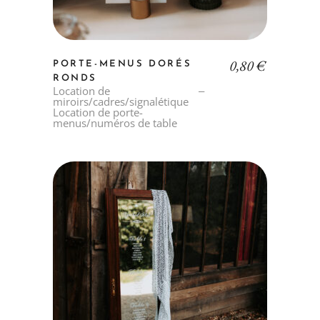
0,80
€
PORTE-MENUS DORÉS
RONDS
Location de
miroirs/cadres/signalétique
Location de porte-
menus/numéros de table