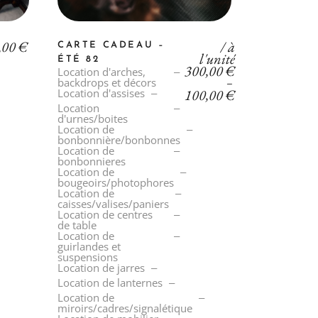
,00
€
/ à
CARTE CADEAU –
l'unité
ÉTÉ 82
300,00
€
Location d'arches,
–
backdrops et décors
100,00
€
Location d'assises
Location
d'urnes/boites
Location de
bonbonnière/bonbonnes
Location de
bonbonnieres
Location de
bougeoirs/photophores
Location de
caisses/valises/paniers
Location de centres
de table
Location de
guirlandes et
suspensions
Location de jarres
Location de lanternes
Location de
miroirs/cadres/signalétique