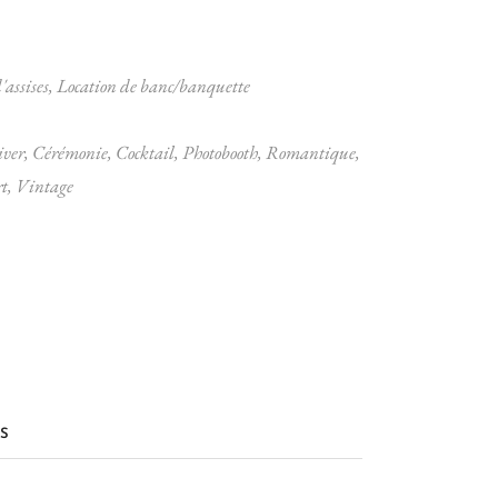
'assises
,
Location de banc/banquette
ver
,
Cérémonie
,
Cocktail
,
Photobooth
,
Romantique
,
t
,
Vintage
S