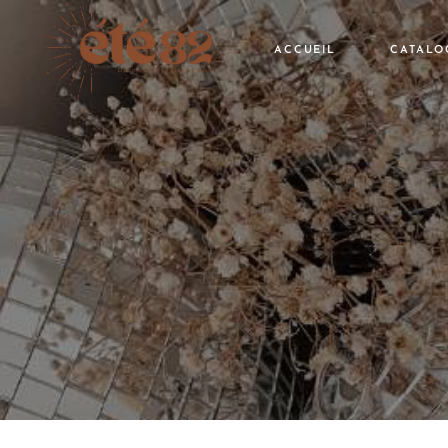
ACCUEIL
CATALO
Voir tou
Thème
Saisons
Catégori