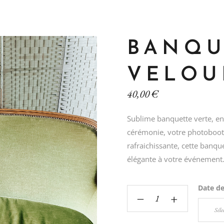
BANQU
VELOU
40,00
€
Sublime banquette verte, en
cérémonie, votre photobooth
rafraichissante, cette banq
élégante à votre événement.
Date d
‒
+