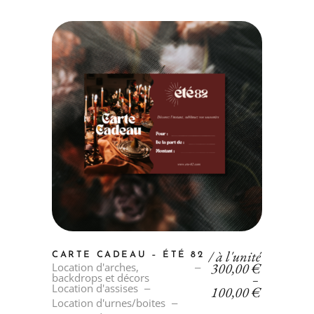
/ à l'unité
CARTE CADEAU – ÉTÉ 82
300,00
€
Location d'arches,
backdrops et décors
–
Location d'assises
100,00
€
Location d'urnes/boites