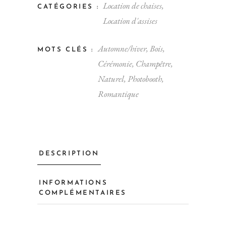
Location de chaises
,
CATÉGORIES :
Location d'assises
Automne/hiver
,
Bois
,
MOTS CLÉS :
Cérémonie
,
Champêtre
,
Naturel
,
Photobooth
,
Romantique
DESCRIPTION
INFORMATIONS
COMPLÉMENTAIRES