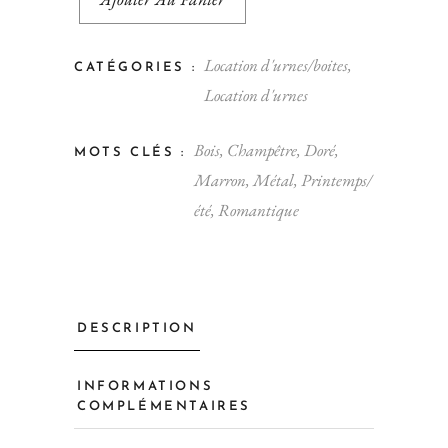
Location d'urnes/boites
,
CATÉGORIES :
Location d'urnes
Bois
,
Champêtre
,
Doré
,
MOTS CLÉS :
Marron
,
Métal
,
Printemps/
été
,
Romantique
DESCRIPTION
INFORMATIONS
COMPLÉMENTAIRES