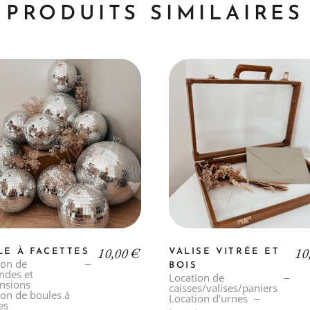
PRODUITS SIMILAIRES
10,00
€
10
LE À FACETTES
VALISE VITRÉE ET
ion de
BOIS
andes et
Location de
nsions
caisses/valises/paniers
ion de boules à
Location d'urnes
es