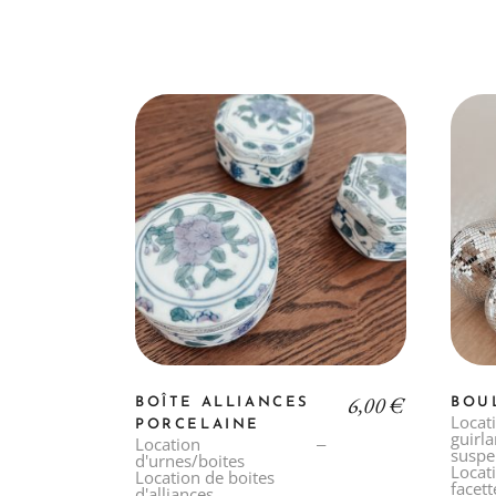
6,00
€
BOÎTE ALLIANCES
BOU
Locat
PORCELAINE
guirl
Location
suspe
d'urnes/boites
Locat
Location de boites
facett
d'alliances