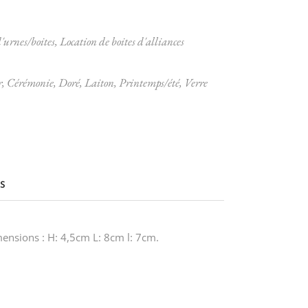
'urnes/boites
,
Location de boites d'alliances
r
,
Cérémonie
,
Doré
,
Laiton
,
Printemps/été
,
Verre
S
imensions : H: 4,5cm L: 8cm l: 7cm.