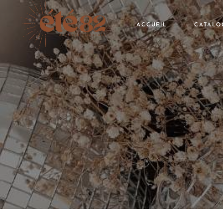
ACCUEIL
CATALO
Voir tou
Thème
Saisons
Catégori