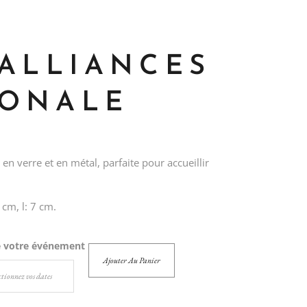
 ALLIANCES
ONALE
en verre et en métal, parfaite pour accueillir
 cm, l: 7 cm.
e votre événement
Ajouter Au Panier